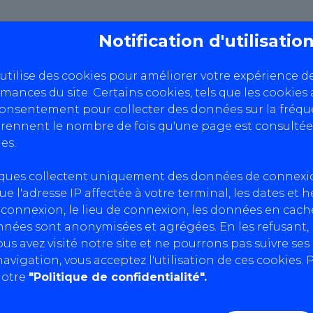
CONTROLE D
Notification d'utilisati
 utilise des cookies pour améliorer votre expérience d
rmances du site. Certains cookies, tels que les cookies 
consentement pour collecter des données sur la fréque
ennent le nombre de fois qu'une page est consultée
es.
a manière dont AutoBilan-Systems collecte, utilise et
iques collectent uniquement des données de connexi
ue l'adresse IP affectée à votre terminal, les dates et 
connexion, le lieu de connexion, les données en cache
s collecter les informations personnelles suivantes
nnées sont anonymisées et agrégées. En les refusant
us avez visité notre site et ne pourrons pas suivre se
adresse e-mail et votre numéro de téléphone, lorsque 
avigation, vous acceptez l'utilisation de ces cookies. P
otre pays de résidence et votre langue préférée.
notre
"Politique de confidentialité".
 adresse IP, le type de navigateur que vous utilisez, le