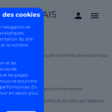
U GATINAIS
on des cookies
e navigation et
analytiques,
ntation du site.
 et le nombre
 protège les informations personnelles que vous nous
on et de
heures de
 et les pages
, nous ne pourrons
s performances. En
vous nous les fournissez volontairement.
our en savoir plus,
s pages que vous consultez et les liens sur lesquels